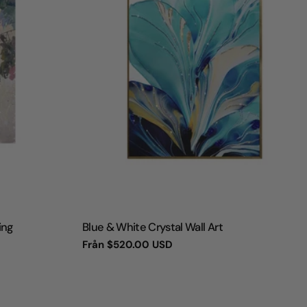
TYP:
ing
Blue & White Crystal Wall Art
Vanligt
Från
$520.00 USD
pris