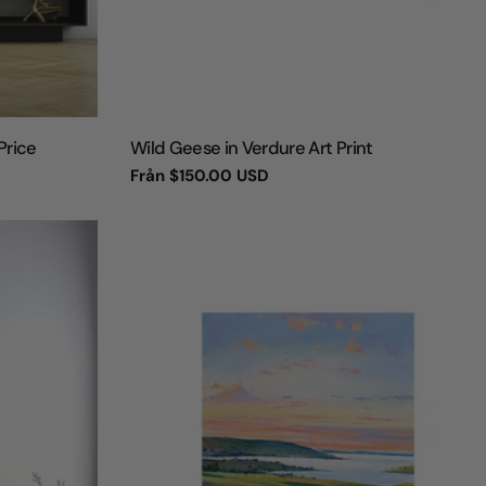
TYP:
Price
Wild Geese in Verdure Art Print
Vanligt
Från
$150.00 USD
pris