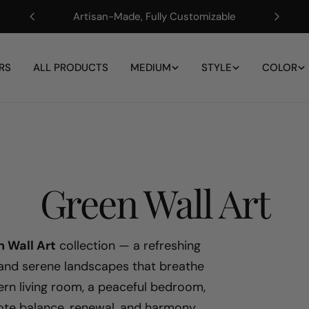
Artisan-Made, Fully Customizable
RS
ALL PRODUCTS
MEDIUM
STYLE
COLOR
S
Green Wall Art
a
 Wall Art
collection — a refreshing
, and serene landscapes that breathe
m
ern living room, a peaceful bedroom,
ote balance, renewal, and harmony.