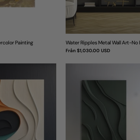
TYP:
ercolor Painting
Water Ripples Metal Wall Art-No 
Vanligt
Från
$1,030.00 USD
pris