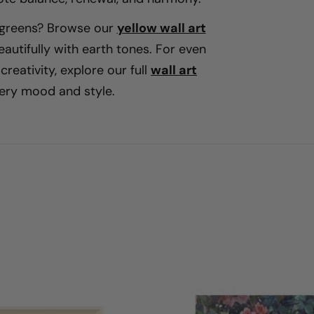
l
r greens? Browse our
yellow wall art
eautifully with earth tones. For even
i
eativity, explore our full
wall art
ery mood and style.
n
g
: