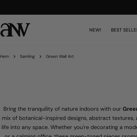
Hoppa
Free Shipping Worldwide
till
innehållet
NEW!
BEST SELLE
Hem
Samling
Green Wall Art
Bring the tranquility of nature indoors with our
Green
mix of botanical-inspired designs, abstract textures
life into any space. Whether you're decorating a mod
or a calming office, these green-toned pieces prom