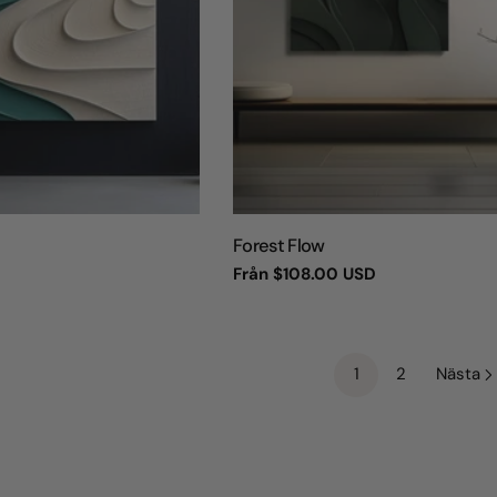
TYP:
Forest Flow
Vanligt
Från
$108.00 USD
pris
1
2
Nästa