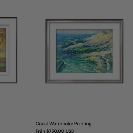
TYP:
Coast Watercolor Painting
Vanligt
Från
$750.00 USD