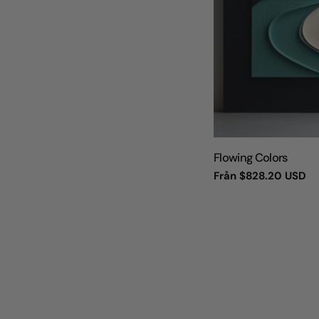
TYP:
Flowing Colors
Vanligt
Från
$828.20 USD
pris