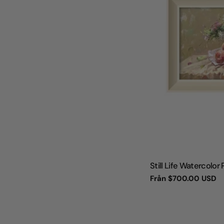
TYP:
Still Life Watercolor 
Vanligt
Från
$700.00 USD
pris