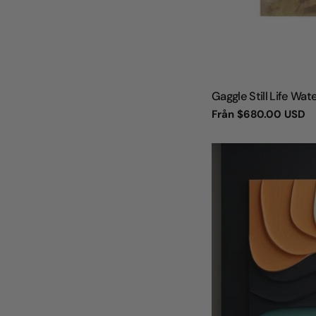
TYP:
Gaggle Still Life Wat
Vanligt
Från
$680.00 USD
pris