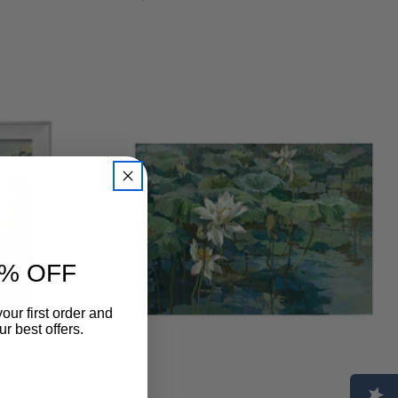
pris
% OFF
our first order and
r best offers.