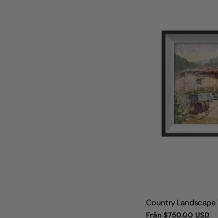
TYP:
Country Landscape 
Vanligt
Från
$750.00 USD