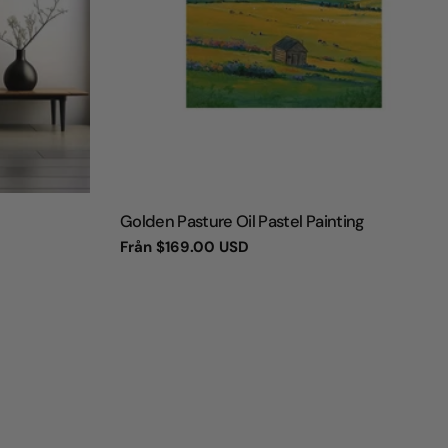
TYP:
Golden Pasture Oil Pastel Painting
Vanligt
Från
$169.00 USD
pris