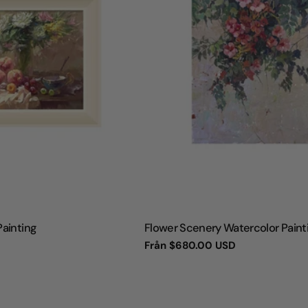
TYP:
Painting
Flower Scenery Watercolor Paint
Vanligt
Från
$680.00 USD
pris