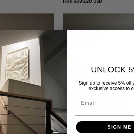
Vanligt
Från
$696.20 USD
pris
UNLOCK 5
Sign up to receive 5% off y
exclusive access to ou
SIGN ME 