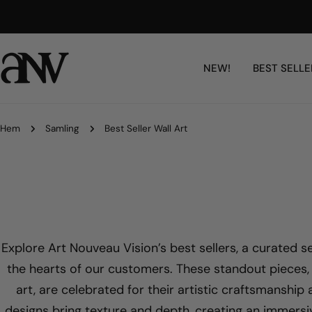
Hoppa
Free Shipping Worldwide
till
innehållet
NEW!
BEST SELLE
Hem
Samling
Best Seller Wall Art
Explore Art Nouveau Vision’s best sellers, a curated s
the hearts of our customers. These standout pieces, 
art, are celebrated for their artistic craftsmanship
designs bring texture and depth, creating an immersi