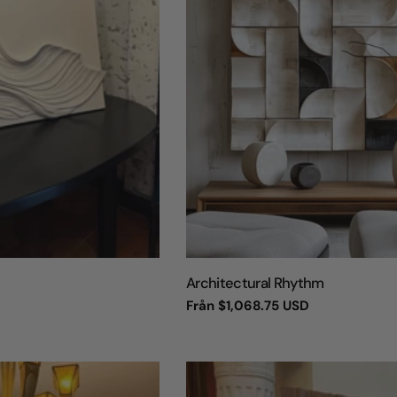
TYP:
Architectural Rhythm
Vanligt
Från
$1,068.75 USD
pris