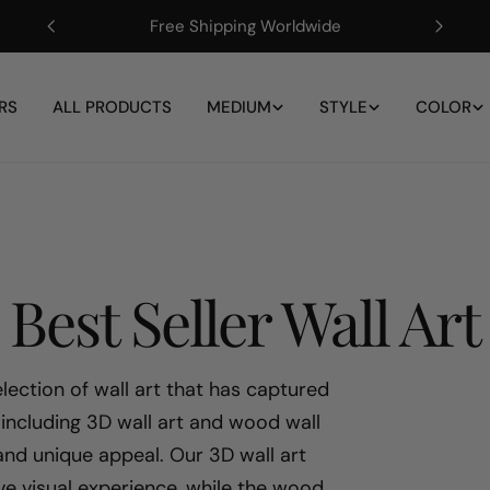
Artisan-Made, Fully Customizable
RS
ALL PRODUCTS
MEDIUM
STYLE
COLOR
S
Best Seller Wall Art
a
election of wall art that has captured
including 3D wall art and wood wall
m
 and unique appeal. Our 3D wall art
ve visual experience, while the wood