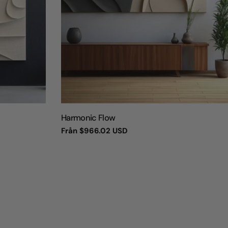
TYP:
Harmonic Flow
Vanligt
Från
$966.02 USD
pris