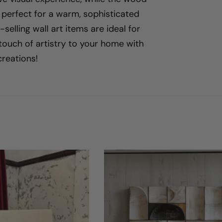
, perfect for a warm, sophisticated
l
-selling wall art items are ideal for
touch of artistry to your home with
i
creations!
n
g
: