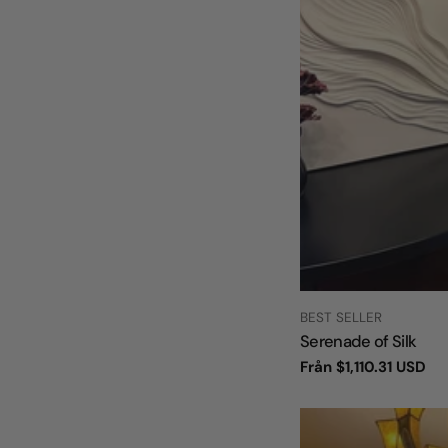
TYP:
BEST SELLER
Serenade of Silk
Vanligt
Från
$1,110.31 USD
pris