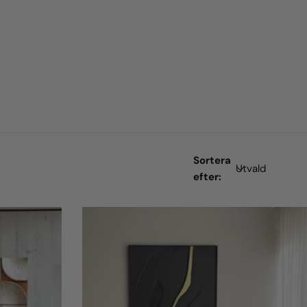
Sortera
efter: