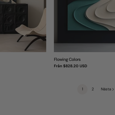
TYP:
Flowing Colors
Vanligt
Från
$828.20 USD
pris
1
2
Nästa