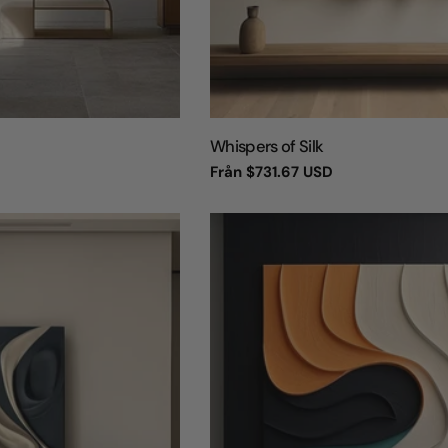
TYP:
Whispers of Silk
Vanligt
Från
$731.67 USD
pris