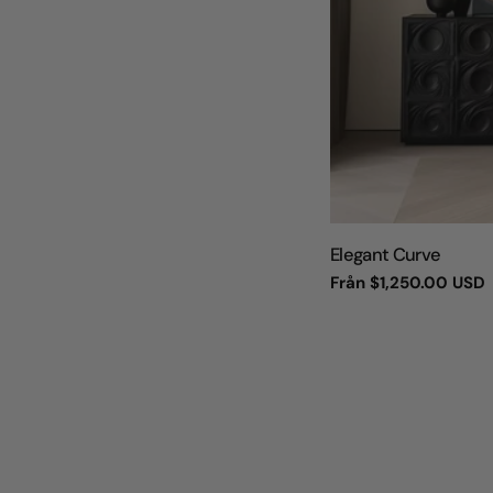
TYP:
Elegant Curve
Vanligt
Från
$1,250.00 USD
pris