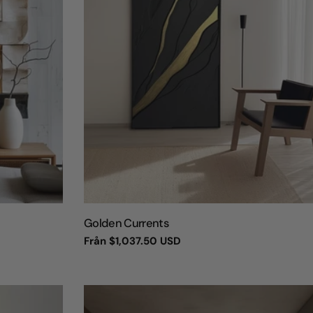
TYP:
Golden Currents
Vanligt
Från
$1,037.50 USD
pris