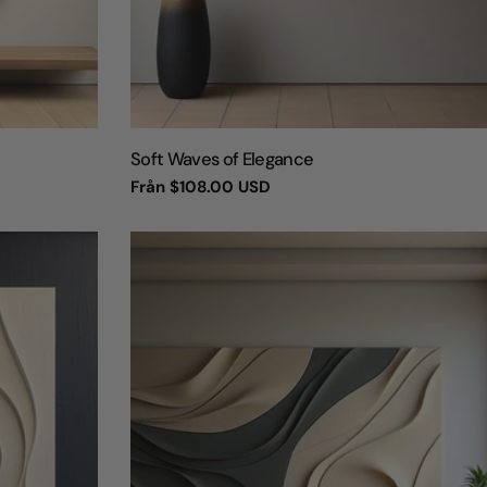
TYP:
Soft Waves of Elegance
Vanligt
Från
$108.00 USD
pris