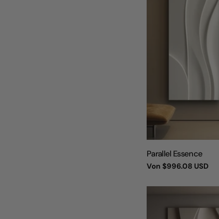
TYP:
Parallel Essence
Regulärer
Von
$996.08 USD
Preis