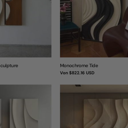
TYP:
Sculpture
Monochrome Tide
Regulärer
Von
$822.16 USD
Preis