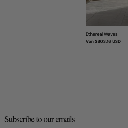
TYP:
Ethereal Waves
Regulärer
Von
$803.16 USD
Preis
Subscribe to our emails