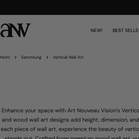
Zum
Free Shipping Worldwide
Inhalt
springen
NEW!
BEST SELLE
Heim
Sammlung
Vertical Wall Art
Enhance your space with Art Nouveau Vision’s Vertical
and wood wall art designs add height, dimension, and
each piece of wall art, experience the beauty of vertica
stands out. Crafted from premium wood wall art, ou