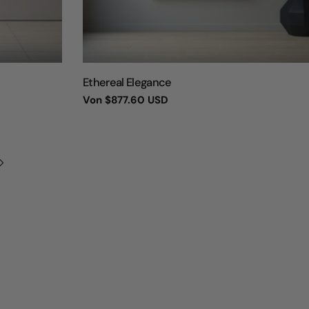
TYP:
Ethereal Elegance
Regulärer
Von
$877.60 USD
Preis