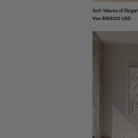
TYP:
Soft Waves of Elega
Regulärer
Von
$108.00 USD
Preis