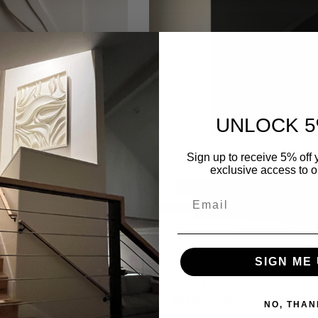
UNLOCK 5
Sign up to receive 5% off y
exclusive access to ou
SIGN ME 
TYP:
Noir Waves
Regulärer
Von
$869.41 USD
NO, THAN
Preis