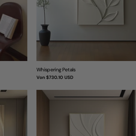
TYP:
Whispering Petals
Regulärer
Von
$730.10 USD
Preis