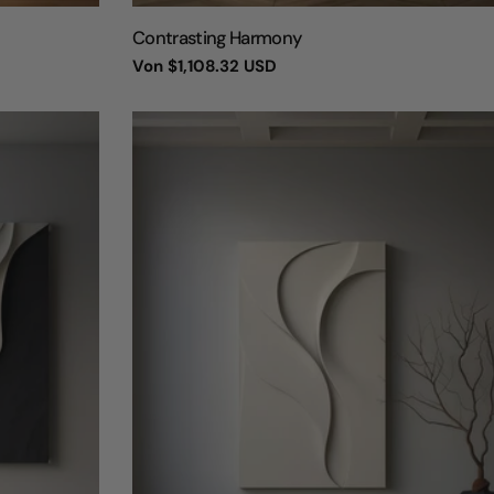
TYP:
Contrasting Harmony
Regulärer
Von
$1,108.32 USD
Preis