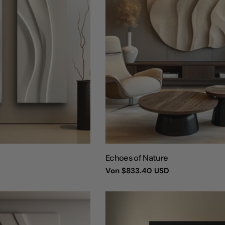
TYP:
Echoes of Nature
Regulärer
Von
$833.40 USD
Preis