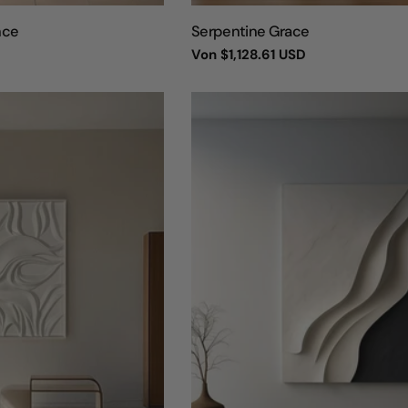
TYP:
nce
Serpentine Grace
Regulärer
Von
$1,128.61 USD
Preis