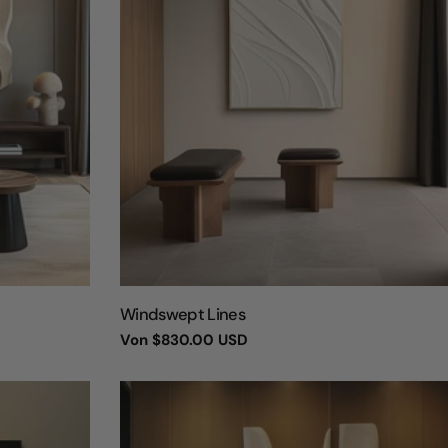
TYP:
Windswept Lines
Regulärer
Von
$830.00 USD
Preis