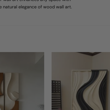
e natural elegance of wood wall art.
m
l
u
n
g
: