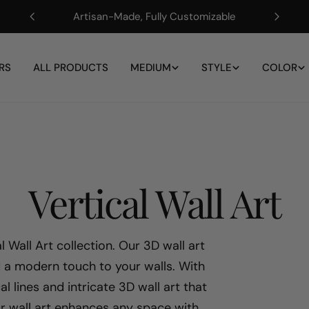
Artisan-Made, Fully Customizable
RS
ALL PRODUCTS
MEDIUM
STYLE
COLOR
S
Vertical Wall Art
a
 Wall Art collection. Our 3D wall art
 a modern touch to your walls. With
m
l lines and intricate 3D wall art that
r wall art enhances any space with