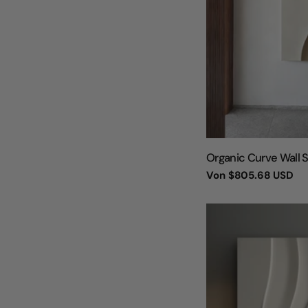
TYP:
Organic Curve Wall 
Regulärer
Von
$805.68 USD
Preis