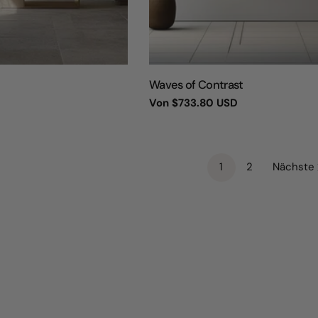
TYP:
Waves of Contrast
Regulärer
Von
$733.80 USD
Preis
1
2
Nächste